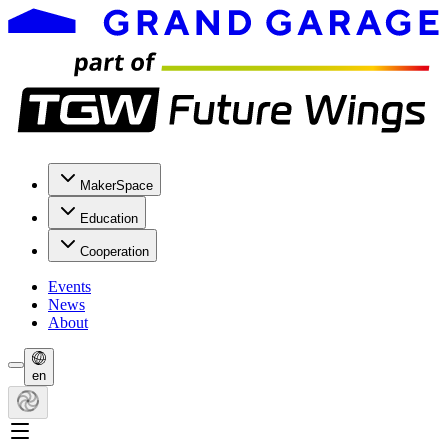
MakerSpace
Education
Cooperation
Events
News
About
en